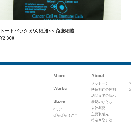
トートバック がん細胞 vs 免疫細胞
¥
2,300
Micro
About
メッセージ
Works
映像制作の体制
納品までの流れ
Store
表現のかたち
会社概要
eミクロ
主要取引先
ぱらぱらミクロ
特定商取引法